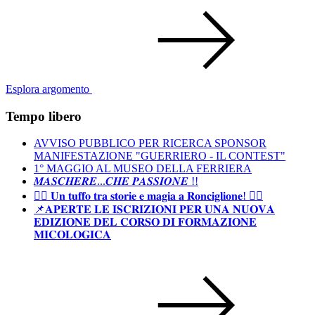
Esplora argomento
Tempo libero
AVVISO PUBBLICO PER RICERCA SPONSOR
MANIFESTAZIONE "GUERRIERO - IL CONTEST"
1° MAGGIO AL MUSEO DELLA FERRIERA
𝑴𝑨𝑺𝑪𝑯𝑬𝑹𝑬...𝑪𝑯𝑬 𝑷𝑨𝑺𝑺𝑰𝑶𝑵𝑬 !!
🧜‍♀️ 𝐔𝐧 𝐭𝐮𝐟𝐟𝐨 𝐭𝐫𝐚 𝐬𝐭𝐨𝐫𝐢𝐞 𝐞 𝐦𝐚𝐠𝐢𝐚 𝐚 𝐑𝐨𝐧𝐜𝐢𝐠𝐥𝐢𝐨𝐧𝐞! 🧜‍♀️
📌𝐀𝐏𝐄𝐑𝐓𝐄 𝐋𝐄 𝐈𝐒𝐂𝐑𝐈𝐙𝐈𝐎𝐍𝐈 𝐏𝐄𝐑 𝐔𝐍𝐀 𝐍𝐔𝐎𝐕𝐀
𝐄𝐃𝐈𝐙𝐈𝐎𝐍𝐄 𝐃𝐄𝐋 𝐂𝐎𝐑𝐒𝐎 𝐃𝐈 𝐅𝐎𝐑𝐌𝐀𝐙𝐈𝐎𝐍𝐄
𝐌𝐈𝐂𝐎𝐋𝐎𝐆𝐈𝐂𝐀