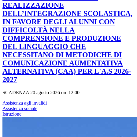
REALIZZAZIONE
DELL’INTEGRAZIONE SCOLASTICA,
IN FAVORE DEGLI ALUNNI CON
DIFFICOLTÀ NELLA
COMPRENSIONE E PRODUZIONE
DEL LINGUAGGIO CHE
NECESSITANO DI METODICHE DI
COMUNICAZIONE AUMENTATIVA
ALTERNATIVA (CAA) PER L'A.S 2026-
2027
SCADENZA 20 agosto 2026 ore 12:00
Assistenza agli invalidi
Assistenza sociale
Istruzione