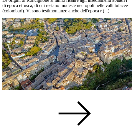
Le origini di Ronciglione si fanno risalire agli insediamenti abitativi
di epoca etrusca, di cui restano modeste necropoli nelle valli tufacee
(colombari). Vi sono testimonianze anche dell'epoca r (...)