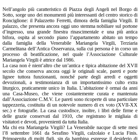
Nell’angolo più caratteristico di Piazza degli Angeli nel Borgo di
Sotto, sorge uno dei monumenti più interessanti del centro storico di
Ronciglione: il Palazzetto Ferretti, dimora della famiglia Virgili. Il
palazzo, che presenta ancora oggi uno stemma nobiliare sul portone
d’ingresso, una grande finestra rinascimentale e una più antica
bifora, ospita al secondo piano l’appartamento abitato un tempo
dalla famiglia della Venerabile Mariangela Virgili, Terziaria
Carmelitana dell’Antica Osservanza, sulla cui persona è in corso un
processo di beatificazione, nel quale l’Associazione Culturale
Mariangela Virgili è attrice dal 1986.
La casa non è nient’altro che un’antica e tipica abitazione del XVII
secolo che conserva ancora oggi le originali scale, pareti e porte
lignee tuttora funzionanti, nonché parte degli arredi e oggetti
devozionali, a testimonianza di un importantissimo culto extra
liturgico, praticamente unico in Italia. L’abitazione è ormai da anni
una Casa-Museo, che viene costantemente curata e mantenuta
dall’Associazione C.M.V. Le pareti sono ricoperte di una particolare
tappezzeria, costituita di un notevole numero di ex voto (XVII-XX
sec.) e fotografie. La casa custodisce, inoltre, i libri delle firme e
delle grazie conservati dal 1910, che registrano le migliaia di
visitatori e devoti, provenienti da tutta Italia.
Ma chi era Mariangela Virgili? La Venerabile nacque di sette mesi
l’8 settembre 1661 da Serafino Virgili, calzolaio e Lucia Finis.
Primogenita di molti figli, sin da bambina espresse il desiderio di