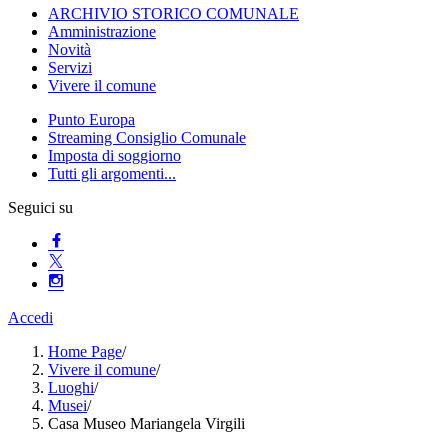
ARCHIVIO STORICO COMUNALE
Amministrazione
Novità
Servizi
Vivere il comune
Punto Europa
Streaming Consiglio Comunale
Imposta di soggiorno
Tutti gli argomenti...
Seguici su
Accedi
Home Page
/
Vivere il comune
/
Luoghi
/
Musei
/
Casa Museo Mariangela Virgili