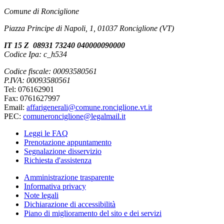
Comune di Ronciglione
Piazza Principe di Napoli, 1, 01037 Ronciglione (VT)
IT 15 Z 08931 73240 040000090000
Codice Ipa: c_h534
Codice fiscale: 00093580561
P.IVA: 00093580561
Tel: 076162901
Fax: 0761627997
Email:
affarigenerali@comune.ronciglione.vt.it
PEC:
comuneronciglione@legalmail.it
Leggi le FAQ
Prenotazione appuntamento
Segnalazione disservizio
Richiesta d'assistenza
Amministrazione trasparente
Informativa privacy
Note legali
Dichiarazione di accessibilità
Piano di miglioramento del sito e dei servizi