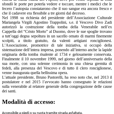
sfondò le porte per poterla vedere e toccare, mentre i medici che le
fecero l’autopsia constatarono che il suo sangue era ancora fresco e
che il cadavere era flessibile a tre giorni dal decesso.
Nel 1998 su richiesta del presidente dell’Associazione Culturale
Mariangela Virgili Agostino Trappolini, s.e. il Vescovo Divo Zadi
autorizzò la costruzione della tomba della Venerabile nell’ex
Cappella del “Cristo Morto” al Duomo, dove le sue spoglie trovano
a tutt’oggi degna sepoltura in un sacello ornato di marmi finemente
scolpiti, a titolo gratuito, da valenti artigiani ronciglionesi.
L’Associazione, promotrice di tale iniziativa, si occupò della
sistemazione dell’intera impresa, ponendo all’interno anche la lapide
originaria della tomba risalente al 1734 e gelosamente conservata.
Finalmente il 10 novembre 1999, nel giorno dell’anniversario della
sua morte, con una solenne cerimonia in una chiesa gremita di
fedeli, alla presenza del Vescovo e di tutto il clero ronciglionese,
venne inaugurata quella bellissima opera.
L’attuale presidente, Bruno Pastorelli, ha reso noto che, nel 2013 il
postulatore e nel 2015 l’avvocato hanno consegnato le relazioni
sulla venerabile al relatore generale della congregazione delle cause
dei santi.
Modalità di accesso:
Accessibile a piedi o su ruota tramite strada asfaltata.