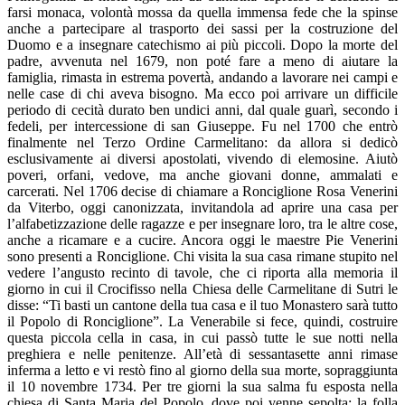
farsi monaca, volontà mossa da quella immensa fede che la spinse
anche a partecipare al trasporto dei sassi per la costruzione del
Duomo e a insegnare catechismo ai più piccoli. Dopo la morte del
padre, avvenuta nel 1679, non poté fare a meno di aiutare la
famiglia, rimasta in estrema povertà, andando a lavorare nei campi e
nelle case di chi aveva bisogno. Ma ecco poi arrivare un difficile
periodo di cecità durato ben undici anni, dal quale guarì, secondo i
fedeli, per intercessione di san Giuseppe. Fu nel 1700 che entrò
finalmente nel Terzo Ordine Carmelitano: da allora si dedicò
esclusivamente ai diversi apostolati, vivendo di elemosine. Aiutò
poveri, orfani, vedove, ma anche giovani donne, ammalati e
carcerati. Nel 1706 decise di chiamare a Ronciglione Rosa Venerini
da Viterbo, oggi canonizzata, invitandola ad aprire una casa per
l’alfabetizzazione delle ragazze e per insegnare loro, tra le altre cose,
anche a ricamare e a cucire. Ancora oggi le maestre Pie Venerini
sono presenti a Ronciglione. Chi visita la sua casa rimane stupito nel
vedere l’angusto recinto di tavole, che ci riporta alla memoria il
giorno in cui il Crocifisso nella Chiesa delle Carmelitane di Sutri le
disse: “Ti basti un cantone della tua casa e il tuo Monastero sarà tutto
il Popolo di Ronciglione”. La Venerabile si fece, quindi, costruire
questa piccola cella in casa, in cui passò tutte le sue notti nella
preghiera e nelle penitenze. All’età di sessantasette anni rimase
inferma a letto e vi restò fino al giorno della sua morte, sopraggiunta
il 10 novembre 1734. Per tre giorni la sua salma fu esposta nella
chiesa di Santa Maria del Popolo, dove poi venne sepolta: la folla