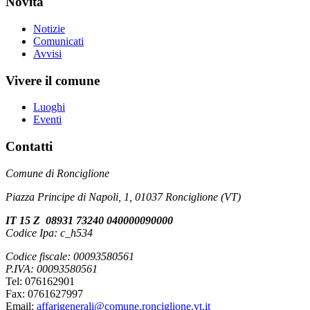
Novità
Notizie
Comunicati
Avvisi
Vivere il comune
Luoghi
Eventi
Contatti
Comune di Ronciglione
Piazza Principe di Napoli, 1, 01037 Ronciglione (VT)
IT 15 Z 08931 73240 040000090000
Codice Ipa: c_h534
Codice fiscale: 00093580561
P.IVA: 00093580561
Tel: 076162901
Fax: 0761627997
Email:
affarigenerali@comune.ronciglione.vt.it