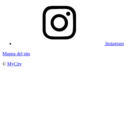
Instagram
Mappa del sito
©
MyCity