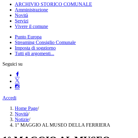
ARCHIVIO STORICO COMUNALE
Amministrazione
Novità
Servizi
Vivere il comune
Punto Europa
Streaming Consiglio Comunale
Imposta di soggiorno
Tutti gli argomenti...
Seguici su
Accedi
Home Page
/
Novità
/
Notizie
/
1° MAGGIO AL MUSEO DELLA FERRIERA