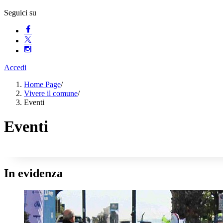
Seguici su
Accedi
Home Page
/
Vivere il comune
/
Eventi
Eventi
In evidenza