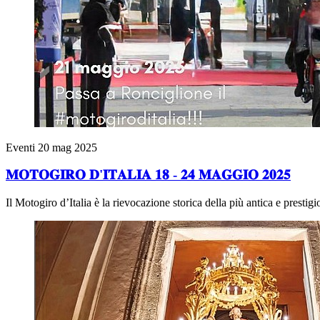
Eventi
20 mag 2025
𝐌𝐎𝐓𝐎𝐆𝐈𝐑𝐎 𝐃'𝐈𝐓𝐀𝐋𝐈𝐀 𝟏𝟖 - 𝟐𝟒 𝐌𝐀𝐆𝐆𝐈𝐎 𝟐𝟎𝟐𝟓
Il Motogiro d’Italia è la rievocazione storica della più antica e prestigi