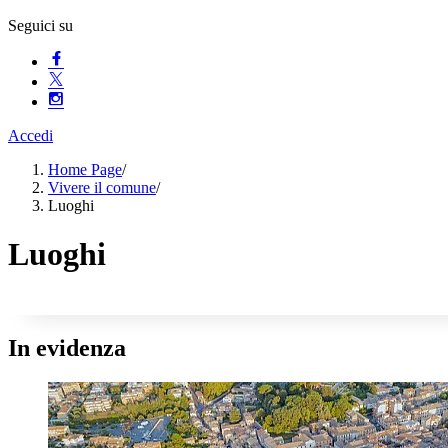
Seguici su
Accedi
Home Page
/
Vivere il comune
/
Luoghi
Luoghi
In evidenza