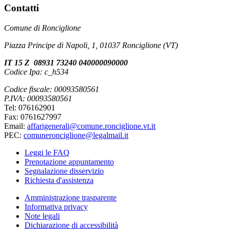
Contatti
Comune di Ronciglione
Piazza Principe di Napoli, 1, 01037 Ronciglione (VT)
IT 15 Z 08931 73240 040000090000
Codice Ipa: c_h534
Codice fiscale: 00093580561
P.IVA: 00093580561
Tel: 076162901
Fax: 0761627997
Email:
affarigenerali@comune.ronciglione.vt.it
PEC:
comuneronciglione@legalmail.it
Leggi le FAQ
Prenotazione appuntamento
Segnalazione disservizio
Richiesta d'assistenza
Amministrazione trasparente
Informativa privacy
Note legali
Dichiarazione di accessibilità