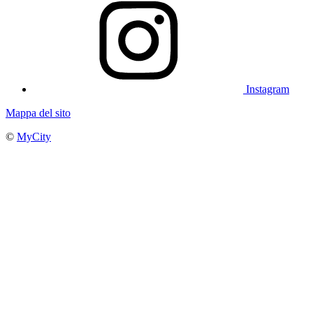
Instagram
Mappa del sito
©
MyCity