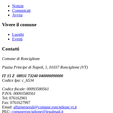
Notizie
Comunicati
Avvisi
Vivere il comune
Luoghi
Eventi
Contatti
Comune di Ronciglione
Piazza Principe di Napoli, 1, 01037 Ronciglione (VT)
IT 15 Z 08931 73240 040000090000
Codice Ipa: c_h534
Codice fiscale: 00093580561
P.IVA: 00093580561
Tel: 076162901
Fax: 0761627997
Email:
affarigenerali@comune.ronciglione.vt.it
PEC:
comuneronciglione@legalmail.it