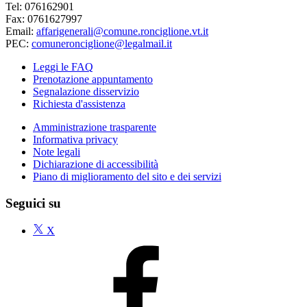
Tel: 076162901
Fax: 0761627997
Email:
affarigenerali@comune.ronciglione.vt.it
PEC:
comuneronciglione@legalmail.it
Leggi le FAQ
Prenotazione appuntamento
Segnalazione disservizio
Richiesta d'assistenza
Amministrazione trasparente
Informativa privacy
Note legali
Dichiarazione di accessibilità
Piano di miglioramento del sito e dei servizi
Seguici su
X