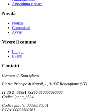
Agricoltura e pesca
Novità
Notizie
Comunicati
Avvisi
Vivere il comune
Luoghi
Eventi
Contatti
Comune di Ronciglione
Piazza Principe di Napoli, 1, 01037 Ronciglione (VT)
IT 15 Z 08931 73240 040000090000
Codice Ipa: c_h534
Codice fiscale: 00093580561
P.IVA: 00093580561