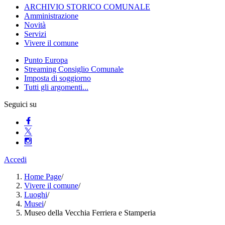
ARCHIVIO STORICO COMUNALE
Amministrazione
Novità
Servizi
Vivere il comune
Punto Europa
Streaming Consiglio Comunale
Imposta di soggiorno
Tutti gli argomenti...
Seguici su
Accedi
Home Page
/
Vivere il comune
/
Luoghi
/
Musei
/
Museo della Vecchia Ferriera e Stamperia