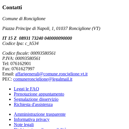
Contatti
Comune di Ronciglione
Piazza Principe di Napoli, 1, 01037 Ronciglione (VT)
IT 15 Z 08931 73240 040000090000
Codice Ipa: c_h534
Codice fiscale: 00093580561
P.IVA: 00093580561
Tel: 076162901
Fax: 0761627997
Email:
affarigenerali@comune.ronciglione.vt.it
PEC:
comuneronciglione@legalmail.it
Leggi le FAQ
Prenotazione appuntamento
Segnalazione disservizio
Richiesta d'assistenza
Amministrazione trasparente
Informativa privacy
Note legali