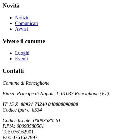
Novità
Notizie
Comunicati
Avvisi
Vivere il comune
Luoghi
Eventi
Contatti
Comune di Ronciglione
Piazza Principe di Napoli, 1, 01037 Ronciglione (VT)
IT 15 Z 08931 73240 040000090000
Codice Ipa: c_h534
Codice fiscale: 00093580561
P.IVA: 00093580561
Tel: 076162901
Fax: 0761627997