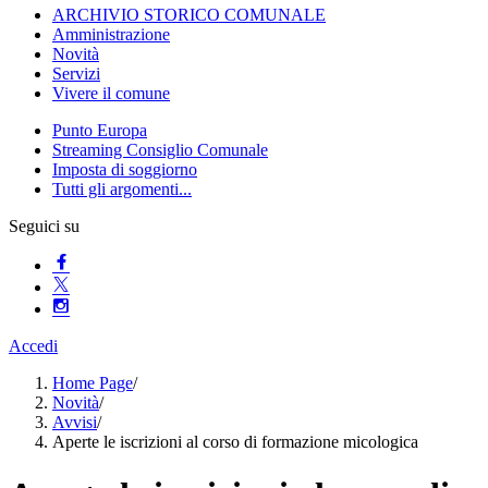
ARCHIVIO STORICO COMUNALE
Amministrazione
Novità
Servizi
Vivere il comune
Punto Europa
Streaming Consiglio Comunale
Imposta di soggiorno
Tutti gli argomenti...
Seguici su
Accedi
Home Page
/
Novità
/
Avvisi
/
Aperte le iscrizioni al corso di formazione micologica