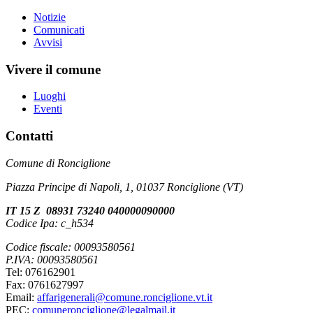
Notizie
Comunicati
Avvisi
Vivere il comune
Luoghi
Eventi
Contatti
Comune di Ronciglione
Piazza Principe di Napoli, 1, 01037 Ronciglione (VT)
IT 15 Z 08931 73240 040000090000
Codice Ipa: c_h534
Codice fiscale: 00093580561
P.IVA: 00093580561
Tel: 076162901
Fax: 0761627997
Email:
affarigenerali@comune.ronciglione.vt.it
PEC:
comuneronciglione@legalmail.it