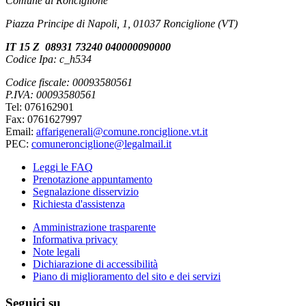
Comune di Ronciglione
Piazza Principe di Napoli, 1, 01037 Ronciglione (VT)
IT 15 Z 08931 73240 040000090000
Codice Ipa: c_h534
Codice fiscale: 00093580561
P.IVA: 00093580561
Tel: 076162901
Fax: 0761627997
Email:
affarigenerali@comune.ronciglione.vt.it
PEC:
comuneronciglione@legalmail.it
Leggi le FAQ
Prenotazione appuntamento
Segnalazione disservizio
Richiesta d'assistenza
Amministrazione trasparente
Informativa privacy
Note legali
Dichiarazione di accessibilità
Piano di miglioramento del sito e dei servizi
Seguici su