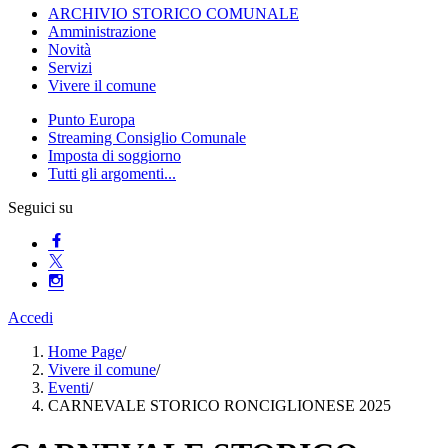
ARCHIVIO STORICO COMUNALE
Amministrazione
Novità
Servizi
Vivere il comune
Punto Europa
Streaming Consiglio Comunale
Imposta di soggiorno
Tutti gli argomenti...
Seguici su
Accedi
Home Page
/
Vivere il comune
/
Eventi
/
CARNEVALE STORICO RONCIGLIONESE 2025