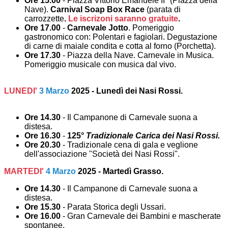
Ore 15.00
- Piazza Vittorio Emanuele II° (Piazza della
Nave).
Carnival Soap Box Race
(parata di
carrozzette
.
Le iscrizoni saranno gratuite
.
Ore 17.00
-
Carnevale Jotto
. Pomeriggio
gastronomico con: Polentari e fagiolari. Degustazione
di carne di maiale condita e cotta al forno (Porchetta).
Ore 17.30
- Piazza della Nave. Carnevale in Musica.
Pomeriggio musicale con musica dal vivo.
LUNEDI'
3 Marzo
2025 - Lunedì dei Nasi Rossi.
Ore 14.30
- Il Campanone di Carnevale suona a
distesa.
Ore 16.30
-
125°
Tradizionale Carica dei Nasi Rossi.
Ore 20.30
- Tradizionale cena di gala e veglione
dell'associazione "Società dei Nasi Rossi".
MARTEDI'
4 Marzo
2025 - Martedì Grasso.
Ore 14.30
- Il Campanone di Carnevale suona a
distesa.
Ore 15.30
- Parata Storica degli Ussari.
Ore 16.00
- Gran Carnevale dei Bambini e mascherate
spontanee.