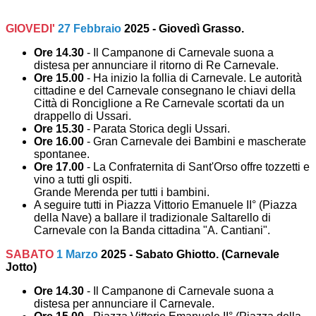
GIOVEDI'
27 Febbraio
2025 - Giovedì Grasso.
Ore 14.30
- Il Campanone di Carnevale suona a
distesa per annunciare il ritorno di Re Carnevale.
Ore 15.00
- Ha inizio la follia di Carnevale. Le autorità
cittadine e del Carnevale consegnano le chiavi della
Città di Ronciglione a Re Carnevale scortati da un
drappello di Ussari.
Ore 15.30
- Parata Storica degli Ussari.
Ore 16.00
- Gran Carnevale dei Bambini e mascherate
spontanee.
Ore 17.00
- La Confraternita di Sant'Orso offre tozzetti e
vino a tutti gli ospiti.
Grande Merenda per tutti i bambini.
A seguire tutti in Piazza Vittorio Emanuele II° (Piazza
della Nave) a ballare il tradizionale Saltarello di
Carnevale con la Banda cittadina "A. Cantiani".
SABATO
1 Marzo
2025 - Sabato Ghiotto. (Carnevale
Jotto)
Ore 14.30
- Il Campanone di Carnevale suona a
distesa per annunciare il Carnevale.