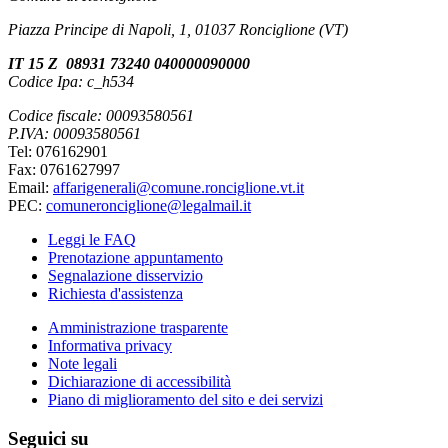
Piazza Principe di Napoli, 1, 01037 Ronciglione (VT)
IT 15 Z 08931 73240 040000090000
Codice Ipa: c_h534
Codice fiscale: 00093580561
P.IVA: 00093580561
Tel: 076162901
Fax: 0761627997
Email:
affarigenerali@comune.ronciglione.vt.it
PEC:
comuneronciglione@legalmail.it
Leggi le FAQ
Prenotazione appuntamento
Segnalazione disservizio
Richiesta d'assistenza
Amministrazione trasparente
Informativa privacy
Note legali
Dichiarazione di accessibilità
Piano di miglioramento del sito e dei servizi
Seguici su