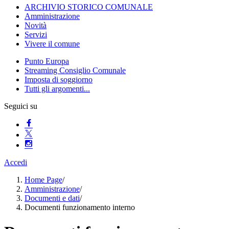
ARCHIVIO STORICO COMUNALE
Amministrazione
Novità
Servizi
Vivere il comune
Punto Europa
Streaming Consiglio Comunale
Imposta di soggiorno
Tutti gli argomenti...
Seguici su
Accedi
Home Page
/
Amministrazione
/
Documenti e dati
/
Documenti funzionamento interno