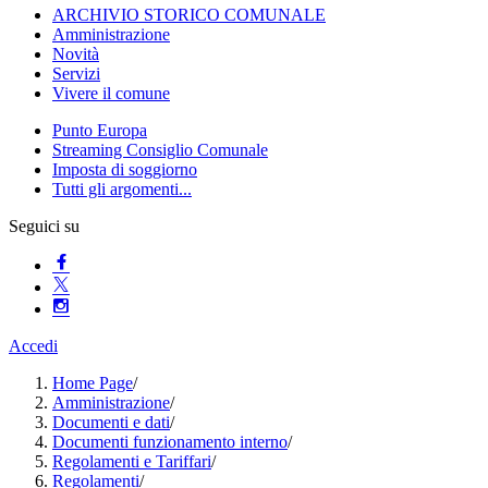
ARCHIVIO STORICO COMUNALE
Amministrazione
Novità
Servizi
Vivere il comune
Punto Europa
Streaming Consiglio Comunale
Imposta di soggiorno
Tutti gli argomenti...
Seguici su
Accedi
Home Page
/
Amministrazione
/
Documenti e dati
/
Documenti funzionamento interno
/
Regolamenti e Tariffari
/
Regolamenti
/