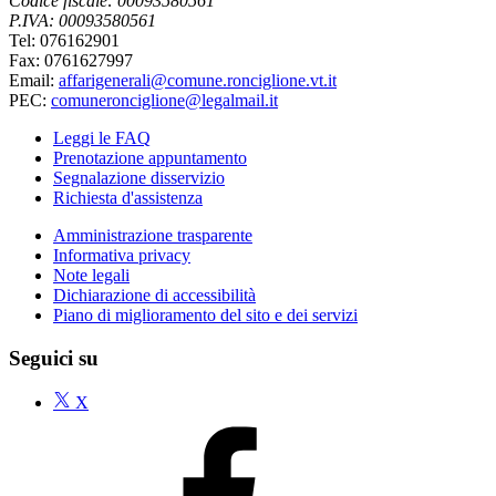
Codice fiscale: 00093580561
P.IVA: 00093580561
Tel: 076162901
Fax: 0761627997
Email:
affarigenerali@comune.ronciglione.vt.it
PEC:
comuneronciglione@legalmail.it
Leggi le FAQ
Prenotazione appuntamento
Segnalazione disservizio
Richiesta d'assistenza
Amministrazione trasparente
Informativa privacy
Note legali
Dichiarazione di accessibilità
Piano di miglioramento del sito e dei servizi
Seguici su
X