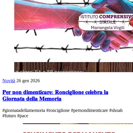
Novità
26 gen 2026
𝐏𝐞𝐫 𝐧𝐨𝐧 𝐝𝐢𝐦𝐞𝐧𝐭𝐢𝐜𝐚𝐫𝐞: 𝐑𝐨𝐧𝐜𝐢𝐠𝐥𝐢𝐨𝐧𝐞 𝐜𝐞𝐥𝐞𝐛𝐫𝐚 𝐥𝐚
𝐆𝐢𝐨𝐫𝐧𝐚𝐭𝐚 𝐝𝐞𝐥𝐥𝐚 𝐌𝐞𝐦𝐨𝐫𝐢𝐚
#giornatadellamemoria #ronciglione #pernondimenticare #shoah
#futuro #pace