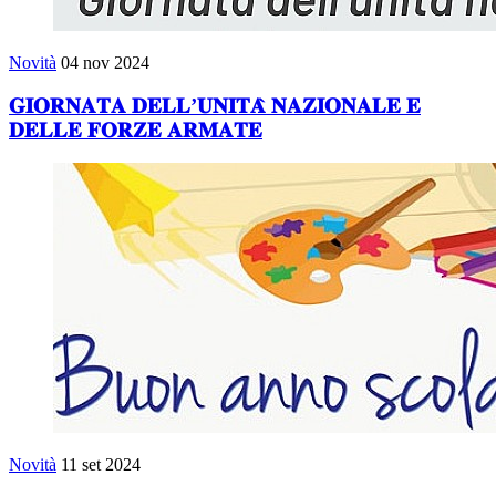
Novità
04 nov 2024
𝐆𝐈𝐎𝐑𝐍𝐀𝐓𝐀 𝐃𝐄𝐋𝐋’𝐔𝐍𝐈𝐓𝐀̀ 𝐍𝐀𝐙𝐈𝐎𝐍𝐀𝐋𝐄 𝐄
𝐃𝐄𝐋𝐋𝐄 𝐅𝐎𝐑𝐙𝐄 𝐀𝐑𝐌𝐀𝐓𝐄
Novità
11 set 2024