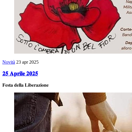
Novità
23 apr 2025
𝟐𝟓 𝐀𝐩𝐫𝐢𝐥𝐞 𝟐𝟎𝟐𝟓
𝐅𝐞𝐬𝐭𝐚 𝐝𝐞𝐥𝐥𝐚 𝐋𝐢𝐛𝐞𝐫𝐚𝐳𝐢𝐨𝐧𝐞