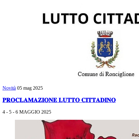
Novità
05 mag 2025
𝐏𝐑𝐎𝐂𝐋𝐀𝐌𝐀𝐙𝐈𝐎𝐍𝐄 𝐋𝐔𝐓𝐓𝐎 𝐂𝐈𝐓𝐓𝐀𝐃𝐈𝐍𝐎
4 - 5 - 6 MAGGIO 2025