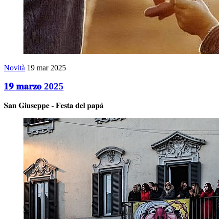
Novità
19 mar 2025
𝟏𝟗 𝐦𝐚𝐫𝐳𝐨 2025
𝐒𝐚𝐧 𝐆𝐢𝐮𝐬𝐞𝐩𝐩𝐞 - 𝐅𝐞𝐬𝐭𝐚 𝐝𝐞𝐥 𝐩𝐚𝐩𝐚̀