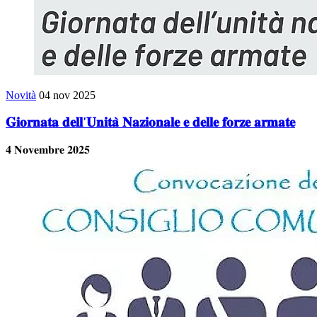
Novità
04 nov 2025
𝐆𝐢𝐨𝐫𝐧𝐚𝐭𝐚 𝐝𝐞𝐥𝐥'𝐔𝐧𝐢𝐭𝐚̀ 𝐍𝐚𝐳𝐢𝐨𝐧𝐚𝐥𝐞 𝐞 𝐝𝐞𝐥𝐥𝐞 𝐟𝐨𝐫𝐳𝐞 𝐚𝐫𝐦𝐚𝐭𝐞
𝟒 𝐍𝐨𝐯𝐞𝐦𝐛𝐫𝐞 𝟐𝟎𝟐𝟓