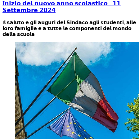
I𝗻𝗶𝘇𝗶𝗼 𝗱𝗲𝗹 𝗻𝘂𝗼𝘃𝗼 𝗮𝗻𝗻𝗼 𝘀𝗰𝗼𝗹𝗮𝘀𝘁𝗶𝗰𝗼 - 𝟭𝟭
𝗦𝗲𝘁𝘁𝗲𝗺𝗯𝗿𝗲 𝟮𝟬𝟮𝟰
I𝗹 𝘀𝗮𝗹𝘂𝘁𝗼 𝗲 𝗴𝗹𝗶 𝗮𝘂𝗴𝘂𝗿𝗶 𝗱𝗲𝗹 𝗦𝗶𝗻𝗱𝗮𝗰𝗼 𝗮𝗴𝗹𝗶 𝘀𝘁𝘂𝗱𝗲𝗻𝘁𝗶, 𝗮𝗹𝗹𝗲
𝗹𝗼𝗿𝗼 𝗳𝗮𝗺𝗶𝗴𝗹𝗶𝗲 𝗲 𝗮 𝘁𝘂𝘁𝘁𝗲 𝗹𝗲 𝗰𝗼𝗺𝗽𝗼𝗻𝗲𝗻𝘁𝗶 𝗱𝗲𝗹 𝗺𝗼𝗻𝗱𝗼
𝗱𝗲𝗹𝗹𝗮 𝘀𝗰𝘂𝗼𝗹𝗮