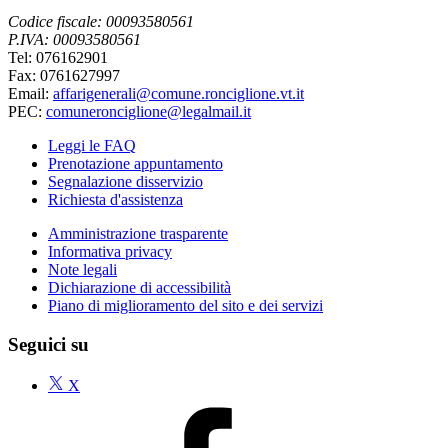
Codice fiscale: 00093580561
P.IVA: 00093580561
Tel: 076162901
Fax: 0761627997
Email:
affarigenerali@comune.ronciglione.vt.it
PEC:
comuneronciglione@legalmail.it
Leggi le FAQ
Prenotazione appuntamento
Segnalazione disservizio
Richiesta d'assistenza
Amministrazione trasparente
Informativa privacy
Note legali
Dichiarazione di accessibilità
Piano di miglioramento del sito e dei servizi
Seguici su
X