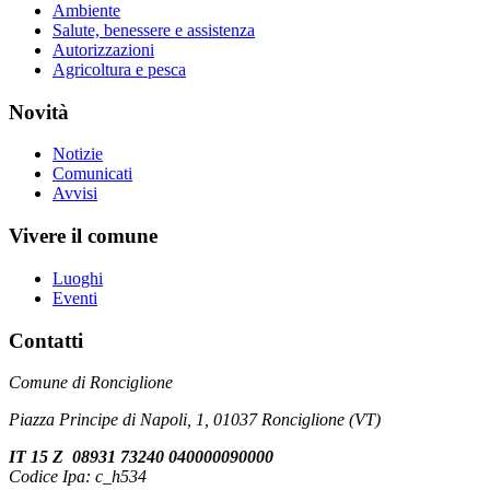
Ambiente
Salute, benessere e assistenza
Autorizzazioni
Agricoltura e pesca
Novità
Notizie
Comunicati
Avvisi
Vivere il comune
Luoghi
Eventi
Contatti
Comune di Ronciglione
Piazza Principe di Napoli, 1, 01037 Ronciglione (VT)
IT 15 Z 08931 73240 040000090000
Codice Ipa: c_h534