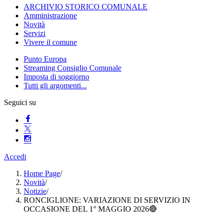
ARCHIVIO STORICO COMUNALE
Amministrazione
Novità
Servizi
Vivere il comune
Punto Europa
Streaming Consiglio Comunale
Imposta di soggiorno
Tutti gli argomenti...
Seguici su
Accedi
Home Page
/
Novità
/
Notizie
/
RONCIGLIONE: VARIAZIONE DI SERVIZIO IN
OCCASIONE DEL 1° MAGGIO 2026🔴