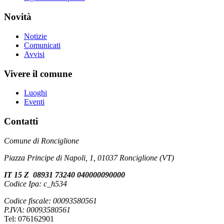
Novità
Notizie
Comunicati
Avvisi
Vivere il comune
Luoghi
Eventi
Contatti
Comune di Ronciglione
Piazza Principe di Napoli, 1, 01037 Ronciglione (VT)
IT 15 Z 08931 73240 040000090000
Codice Ipa: c_h534
Codice fiscale: 00093580561
P.IVA: 00093580561
Tel: 076162901