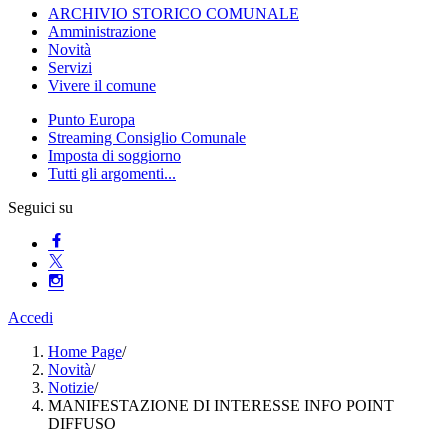
ARCHIVIO STORICO COMUNALE
Amministrazione
Novità
Servizi
Vivere il comune
Punto Europa
Streaming Consiglio Comunale
Imposta di soggiorno
Tutti gli argomenti...
Seguici su
Accedi
Home Page
/
Novità
/
Notizie
/
MANIFESTAZIONE DI INTERESSE INFO POINT
DIFFUSO