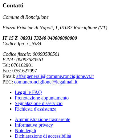
Contatti
Comune di Ronciglione
Piazza Principe di Napoli, 1, 01037 Ronciglione (VT)
IT 15 Z 08931 73240 040000090000
Codice Ipa: c_h534
Codice fiscale: 00093580561
P.IVA: 00093580561
Tel: 076162901
Fax: 0761627997
Email:
affarigenerali@comune.ronciglione.vt.it
PEC:
comuneronciglione@legalmail.it
Leggi le FAQ
Prenotazione appuntamento
Segnalazione disservizio
Richiesta d'assistenza
Amministrazione trasparente
Informativa privacy
Note legali
Dichiarazione di accessibilità