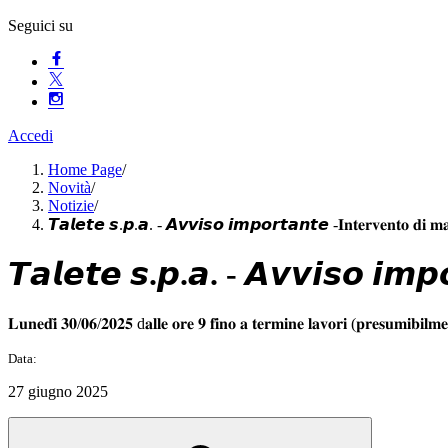
Seguici su
Accedi
Home Page
/
Novità
/
Notizie
/
𝙏𝙖𝙡𝙚𝙩𝙚 𝙨.𝙥.𝙖. - 𝘼𝙫𝙫𝙞𝙨𝙤 𝙞𝙢𝙥𝙤𝙧𝙩𝙖𝙣𝙩𝙚 -𝐈𝐧𝐭𝐞𝐫𝐯𝐞𝐧𝐭𝐨 𝐝𝐢 𝐦𝐚𝐧𝐮
𝙏𝙖𝙡𝙚𝙩𝙚 𝙨.𝙥.𝙖. - 𝘼𝙫𝙫𝙞𝙨𝙤 𝙞𝙢𝙥𝙤𝙧𝙩
𝐋𝐮𝐧𝐞𝐝𝐢̀ 𝟑𝟎/𝟎𝟔/𝟐𝟎𝟐𝟓 d𝐚𝐥𝐥𝐞 𝐨𝐫𝐞 𝟗 𝐟𝐢𝐧𝐨 𝐚 𝐭𝐞𝐫𝐦𝐢𝐧𝐞 𝐥𝐚𝐯𝐨𝐫𝐢 (𝐩𝐫𝐞𝐬𝐮𝐦𝐢𝐛𝐢𝐥𝐦𝐞
Data:
27 giugno 2025