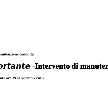
𝐭𝐞𝐧𝐳𝐢𝐨𝐧𝐞 𝐜𝐨𝐧𝐝𝐨𝐭𝐭𝐚
𝙣𝙩𝙚 -𝐈𝐧𝐭𝐞𝐫𝐯𝐞𝐧𝐭𝐨 𝐝𝐢 𝐦𝐚𝐧𝐮𝐭𝐞𝐧𝐳
𝐭𝐞 𝐨𝐫𝐞 𝟏𝟗 𝐬𝐚𝐥𝐯𝐨 𝐢𝐦𝐩𝐫𝐞𝐯𝐢𝐬𝐭𝐢)