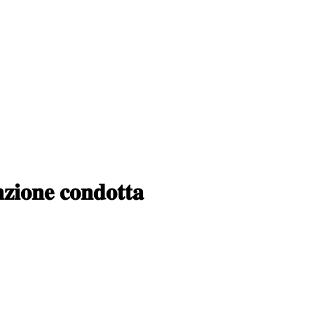
𝐨𝐧𝐞 𝐜𝐨𝐧𝐝𝐨𝐭𝐭𝐚