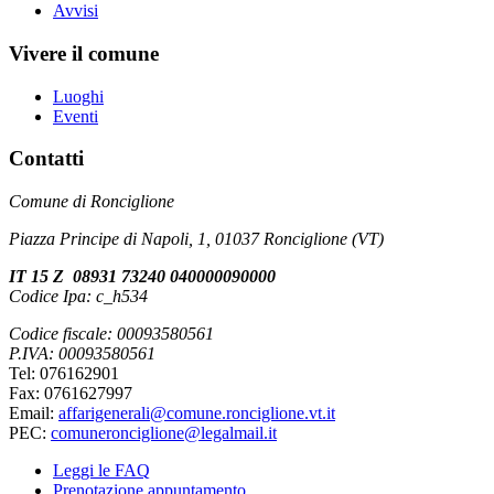
Avvisi
Vivere il comune
Luoghi
Eventi
Contatti
Comune di Ronciglione
Piazza Principe di Napoli, 1, 01037 Ronciglione (VT)
IT 15 Z 08931 73240 040000090000
Codice Ipa: c_h534
Codice fiscale: 00093580561
P.IVA: 00093580561
Tel: 076162901
Fax: 0761627997
Email:
affarigenerali@comune.ronciglione.vt.it
PEC:
comuneronciglione@legalmail.it
Leggi le FAQ
Prenotazione appuntamento