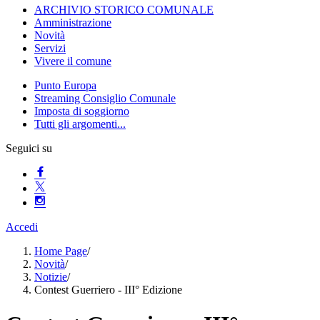
ARCHIVIO STORICO COMUNALE
Amministrazione
Novità
Servizi
Vivere il comune
Punto Europa
Streaming Consiglio Comunale
Imposta di soggiorno
Tutti gli argomenti...
Seguici su
Accedi
Home Page
/
Novità
/
Notizie
/
Contest Guerriero - III° Edizione