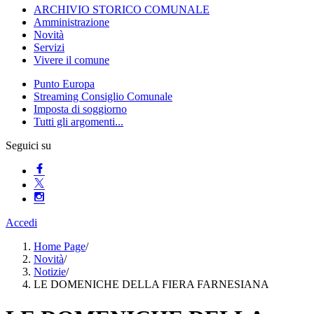
ARCHIVIO STORICO COMUNALE
Amministrazione
Novità
Servizi
Vivere il comune
Punto Europa
Streaming Consiglio Comunale
Imposta di soggiorno
Tutti gli argomenti...
Seguici su
Accedi
Home Page
/
Novità
/
Notizie
/
LE DOMENICHE DELLA FIERA FARNESIANA