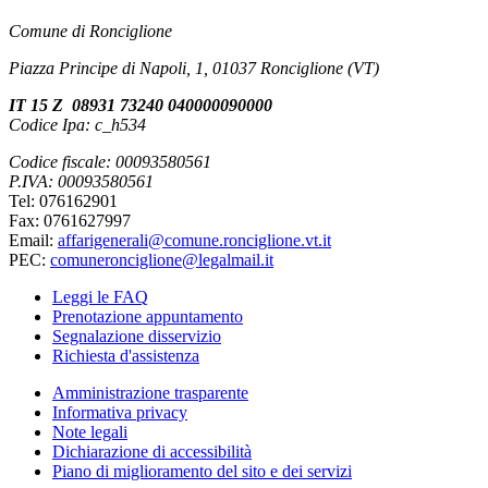
Comune di Ronciglione
Piazza Principe di Napoli, 1, 01037 Ronciglione (VT)
IT 15 Z 08931 73240 040000090000
Codice Ipa: c_h534
Codice fiscale: 00093580561
P.IVA: 00093580561
Tel: 076162901
Fax: 0761627997
Email:
affarigenerali@comune.ronciglione.vt.it
PEC:
comuneronciglione@legalmail.it
Leggi le FAQ
Prenotazione appuntamento
Segnalazione disservizio
Richiesta d'assistenza
Amministrazione trasparente
Informativa privacy
Note legali
Dichiarazione di accessibilità
Piano di miglioramento del sito e dei servizi