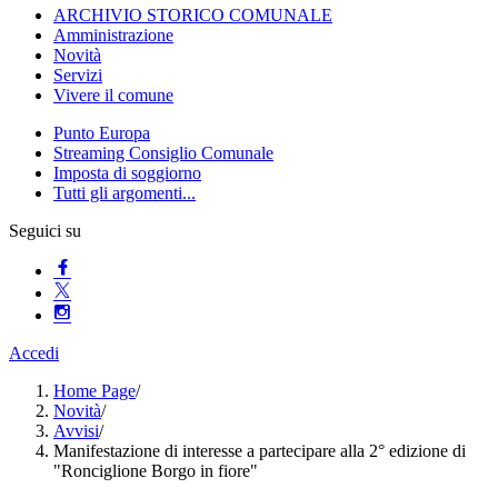
ARCHIVIO STORICO COMUNALE
Amministrazione
Novità
Servizi
Vivere il comune
Punto Europa
Streaming Consiglio Comunale
Imposta di soggiorno
Tutti gli argomenti...
Seguici su
Accedi
Home Page
/
Novità
/
Avvisi
/
Manifestazione di interesse a partecipare alla 2° edizione di
"Ronciglione Borgo in fiore"