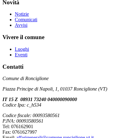
Novità
Notizie
Comunicati
Avvisi
Vivere il comune
Luoghi
Eventi
Contatti
Comune di Ronciglione
Piazza Principe di Napoli, 1, 01037 Ronciglione (VT)
IT 15 Z 08931 73240 040000090000
Codice Ipa: c_h534
Codice fiscale: 00093580561
P.IVA: 00093580561
Tel: 076162901
Fax: 0761627997
Email:
affarigenerali@comune.ronciglione.vt.it