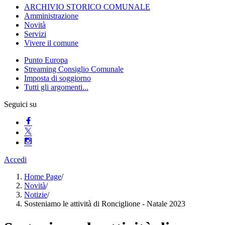
ARCHIVIO STORICO COMUNALE
Amministrazione
Novità
Servizi
Vivere il comune
Punto Europa
Streaming Consiglio Comunale
Imposta di soggiorno
Tutti gli argomenti...
Seguici su
Accedi
Home Page
/
Novità
/
Notizie
/
Sosteniamo le attività di Ronciglione - Natale 2023