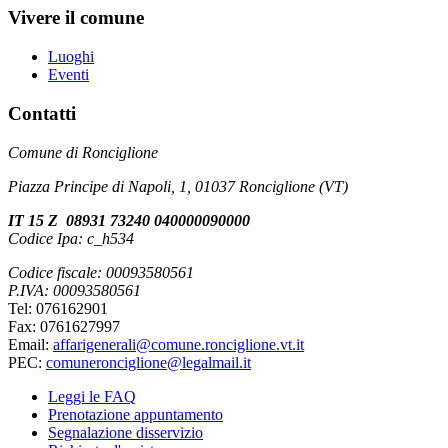
Vivere il comune
Luoghi
Eventi
Contatti
Comune di Ronciglione
Piazza Principe di Napoli, 1, 01037 Ronciglione (VT)
IT 15 Z 08931 73240 040000090000
Codice Ipa: c_h534
Codice fiscale: 00093580561
P.IVA: 00093580561
Tel: 076162901
Fax: 0761627997
Email:
affarigenerali@comune.ronciglione.vt.it
PEC:
comuneronciglione@legalmail.it
Leggi le FAQ
Prenotazione appuntamento
Segnalazione disservizio