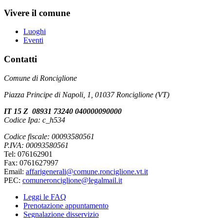
Vivere il comune
Luoghi
Eventi
Contatti
Comune di Ronciglione
Piazza Principe di Napoli, 1, 01037 Ronciglione (VT)
IT 15 Z 08931 73240 040000090000
Codice Ipa: c_h534
Codice fiscale: 00093580561
P.IVA: 00093580561
Tel: 076162901
Fax: 0761627997
Email:
affarigenerali@comune.ronciglione.vt.it
PEC:
comuneronciglione@legalmail.it
Leggi le FAQ
Prenotazione appuntamento
Segnalazione disservizio