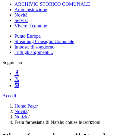
ARCHIVIO STORICO COMUNALE
Amministrazione
Novità
Servizi
Vivere il comune
Punto Europa
Streaming Consiglio Comunale
Imposta di soggiorno
Tutti gli argomenti...
Seguici su
Accedi
Home Page
/
Novità
/
Notizie
/
Fiera farnesiana di Natale: chiuse le iscrizioni