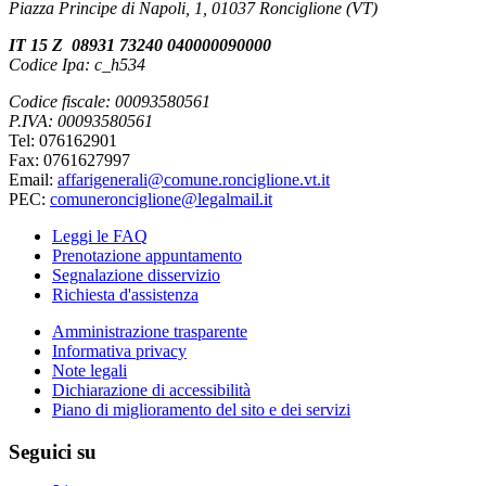
Piazza Principe di Napoli, 1, 01037 Ronciglione (VT)
IT 15 Z 08931 73240 040000090000
Codice Ipa: c_h534
Codice fiscale: 00093580561
P.IVA: 00093580561
Tel: 076162901
Fax: 0761627997
Email:
affarigenerali@comune.ronciglione.vt.it
PEC:
comuneronciglione@legalmail.it
Leggi le FAQ
Prenotazione appuntamento
Segnalazione disservizio
Richiesta d'assistenza
Amministrazione trasparente
Informativa privacy
Note legali
Dichiarazione di accessibilità
Piano di miglioramento del sito e dei servizi
Seguici su