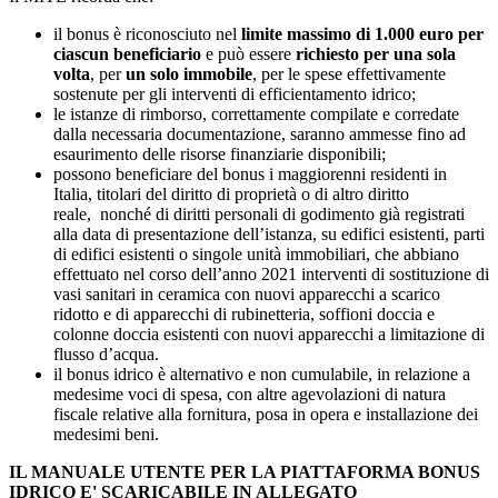
il bonus è riconosciuto nel
limite massimo di 1.000 euro per
ciascun beneficiario
e può essere
richiesto per una sola
volta
, per
un solo immobile
, per le spese effettivamente
sostenute per gli interventi di efficientamento idrico;
le istanze di rimborso, correttamente compilate e corredate
dalla necessaria documentazione, saranno ammesse fino ad
esaurimento delle risorse finanziarie disponibili;
possono beneficiare del bonus i maggiorenni residenti in
Italia, titolari del diritto di proprietà o di altro diritto
reale, nonché di diritti personali di godimento già registrati
alla data di presentazione dell’istanza, su edifici esistenti, parti
di edifici esistenti o singole unità immobiliari, che abbiano
effettuato nel corso dell’anno 2021 interventi di sostituzione di
vasi sanitari in ceramica con nuovi apparecchi a scarico
ridotto e di apparecchi di rubinetteria, soffioni doccia e
colonne doccia esistenti con nuovi apparecchi a limitazione di
flusso d’acqua.
il bonus idrico è alternativo e non cumulabile, in relazione a
medesime voci di spesa, con altre agevolazioni di natura
fiscale relative alla fornitura, posa in opera e installazione dei
medesimi beni.
IL MANUALE UTENTE PER LA PIATTAFORMA BONUS
IDRICO E' SCARICABILE IN ALLEGATO