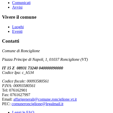
Comunicati
Avvisi
Vivere il comune
Luoghi
Eventi
Contatti
Comune di Ronciglione
Piazza Principe di Napoli, 1, 01037 Ronciglione (VT)
IT 15 Z 08931 73240 040000090000
Codice Ipa: c_h534
Codice fiscale: 00093580561
P.IVA: 00093580561
Tel: 076162901
Fax: 0761627997
Email:
affarigenerali@comune.ronciglione.vt.it
PEC:
comuneronciglione@legalmail.it
Leggi le FAQ