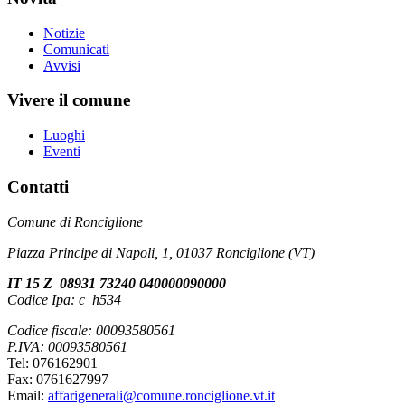
Notizie
Comunicati
Avvisi
Vivere il comune
Luoghi
Eventi
Contatti
Comune di Ronciglione
Piazza Principe di Napoli, 1, 01037 Ronciglione (VT)
IT 15 Z 08931 73240 040000090000
Codice Ipa: c_h534
Codice fiscale: 00093580561
P.IVA: 00093580561
Tel: 076162901
Fax: 0761627997
Email:
affarigenerali@comune.ronciglione.vt.it