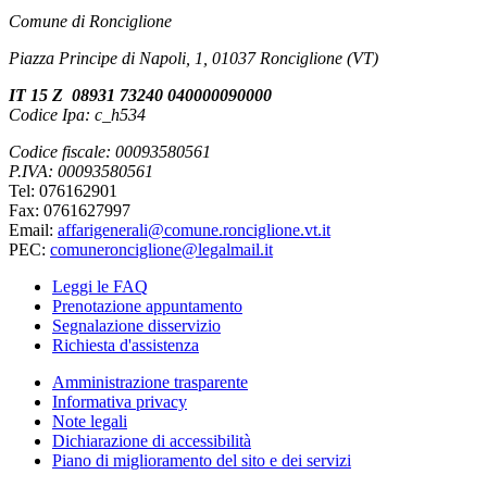
Comune di Ronciglione
Piazza Principe di Napoli, 1, 01037 Ronciglione (VT)
IT 15 Z 08931 73240 040000090000
Codice Ipa: c_h534
Codice fiscale: 00093580561
P.IVA: 00093580561
Tel: 076162901
Fax: 0761627997
Email:
affarigenerali@comune.ronciglione.vt.it
PEC:
comuneronciglione@legalmail.it
Leggi le FAQ
Prenotazione appuntamento
Segnalazione disservizio
Richiesta d'assistenza
Amministrazione trasparente
Informativa privacy
Note legali
Dichiarazione di accessibilità
Piano di miglioramento del sito e dei servizi