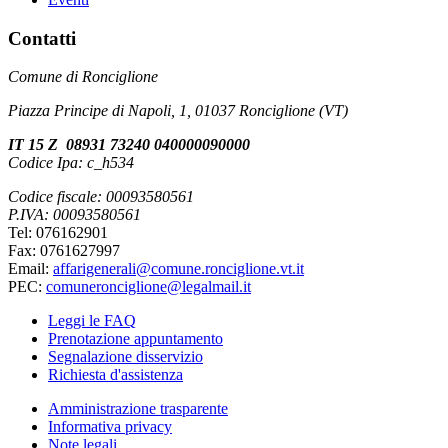
Contatti
Comune di Ronciglione
Piazza Principe di Napoli, 1, 01037 Ronciglione (VT)
IT 15 Z 08931 73240 040000090000
Codice Ipa: c_h534
Codice fiscale: 00093580561
P.IVA: 00093580561
Tel: 076162901
Fax: 0761627997
Email:
affarigenerali@comune.ronciglione.vt.it
PEC:
comuneronciglione@legalmail.it
Leggi le FAQ
Prenotazione appuntamento
Segnalazione disservizio
Richiesta d'assistenza
Amministrazione trasparente
Informativa privacy
Note legali