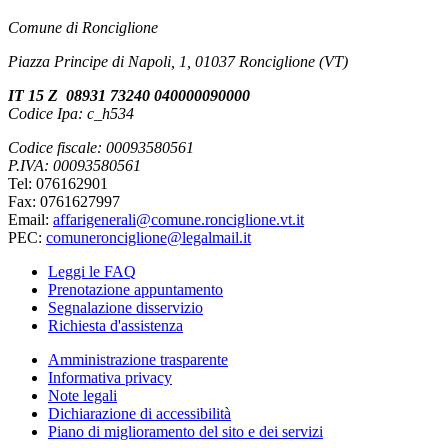
Comune di Ronciglione
Piazza Principe di Napoli, 1, 01037 Ronciglione (VT)
IT 15 Z 08931 73240 040000090000
Codice Ipa: c_h534
Codice fiscale: 00093580561
P.IVA: 00093580561
Tel: 076162901
Fax: 0761627997
Email:
affarigenerali@comune.ronciglione.vt.it
PEC:
comuneronciglione@legalmail.it
Leggi le FAQ
Prenotazione appuntamento
Segnalazione disservizio
Richiesta d'assistenza
Amministrazione trasparente
Informativa privacy
Note legali
Dichiarazione di accessibilità
Piano di miglioramento del sito e dei servizi