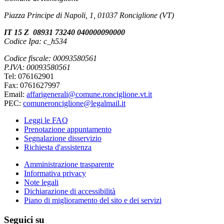
Piazza Principe di Napoli, 1, 01037 Ronciglione (VT)
IT 15 Z 08931 73240 040000090000
Codice Ipa: c_h534
Codice fiscale: 00093580561
P.IVA: 00093580561
Tel: 076162901
Fax: 0761627997
Email:
affarigenerali@comune.ronciglione.vt.it
PEC:
comuneronciglione@legalmail.it
Leggi le FAQ
Prenotazione appuntamento
Segnalazione disservizio
Richiesta d'assistenza
Amministrazione trasparente
Informativa privacy
Note legali
Dichiarazione di accessibilità
Piano di miglioramento del sito e dei servizi
Seguici su