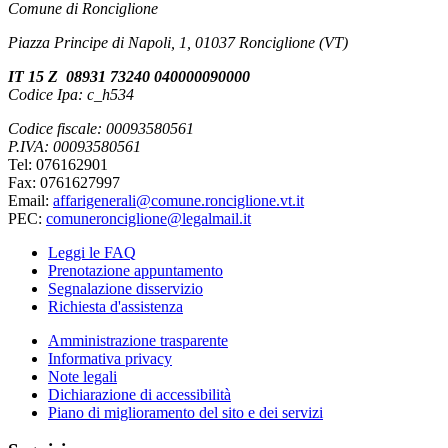
Comune di Ronciglione
Piazza Principe di Napoli, 1, 01037 Ronciglione (VT)
IT 15 Z 08931 73240 040000090000
Codice Ipa: c_h534
Codice fiscale: 00093580561
P.IVA: 00093580561
Tel: 076162901
Fax: 0761627997
Email:
affarigenerali@comune.ronciglione.vt.it
PEC:
comuneronciglione@legalmail.it
Leggi le FAQ
Prenotazione appuntamento
Segnalazione disservizio
Richiesta d'assistenza
Amministrazione trasparente
Informativa privacy
Note legali
Dichiarazione di accessibilità
Piano di miglioramento del sito e dei servizi