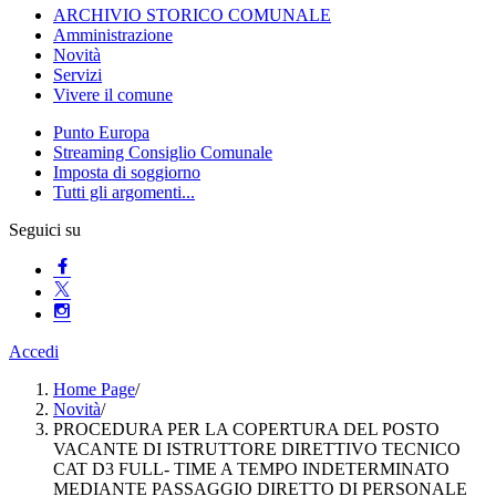
ARCHIVIO STORICO COMUNALE
Amministrazione
Novità
Servizi
Vivere il comune
Punto Europa
Streaming Consiglio Comunale
Imposta di soggiorno
Tutti gli argomenti...
Seguici su
Accedi
Home Page
/
Novità
/
PROCEDURA PER LA COPERTURA DEL POSTO
VACANTE DI ISTRUTTORE DIRETTIVO TECNICO
CAT D3 FULL- TIME A TEMPO INDETERMINATO
MEDIANTE PASSAGGIO DIRETTO DI PERSONALE