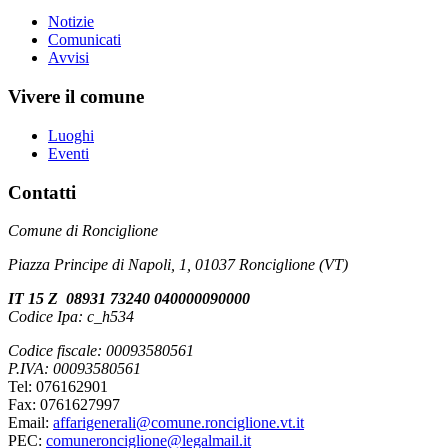
Notizie
Comunicati
Avvisi
Vivere il comune
Luoghi
Eventi
Contatti
Comune di Ronciglione
Piazza Principe di Napoli, 1, 01037 Ronciglione (VT)
IT 15 Z 08931 73240 040000090000
Codice Ipa: c_h534
Codice fiscale: 00093580561
P.IVA: 00093580561
Tel: 076162901
Fax: 0761627997
Email:
affarigenerali@comune.ronciglione.vt.it
PEC:
comuneronciglione@legalmail.it