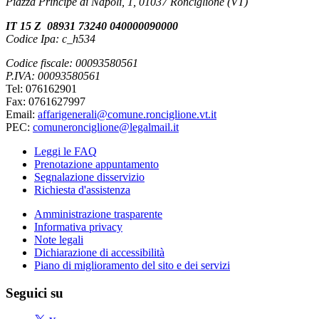
Piazza Principe di Napoli, 1, 01037 Ronciglione (VT)
IT 15 Z 08931 73240 040000090000
Codice Ipa: c_h534
Codice fiscale: 00093580561
P.IVA: 00093580561
Tel: 076162901
Fax: 0761627997
Email:
affarigenerali@comune.ronciglione.vt.it
PEC:
comuneronciglione@legalmail.it
Leggi le FAQ
Prenotazione appuntamento
Segnalazione disservizio
Richiesta d'assistenza
Amministrazione trasparente
Informativa privacy
Note legali
Dichiarazione di accessibilità
Piano di miglioramento del sito e dei servizi
Seguici su