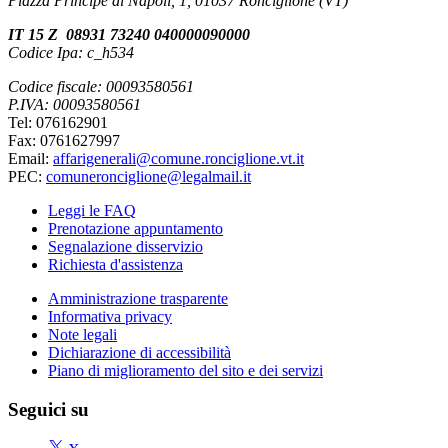
Piazza Principe di Napoli, 1, 01037 Ronciglione (VT)
IT 15 Z 08931 73240 040000090000
Codice Ipa: c_h534
Codice fiscale: 00093580561
P.IVA: 00093580561
Tel: 076162901
Fax: 0761627997
Email:
affarigenerali@comune.ronciglione.vt.it
PEC:
comuneronciglione@legalmail.it
Leggi le FAQ
Prenotazione appuntamento
Segnalazione disservizio
Richiesta d'assistenza
Amministrazione trasparente
Informativa privacy
Note legali
Dichiarazione di accessibilità
Piano di miglioramento del sito e dei servizi
Seguici su