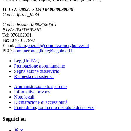
IT 15 Z 08931 73240 040000090000
Codice Ipa: c_h534
Codice fiscale: 00093580561
P.IVA: 00093580561
Tel: 076162901
Fax: 0761627997
Email:
affarigenerali@comune.ronciglione.vt.it
PEC:
comuneronciglione@legalmail.it
Leggi le FAQ
Prenotazione appuntamento
Segnalazione disservizio
Richiesta d'assistenza
Amministrazione trasparente
Informativa privacy
Note legali
Dichiarazione di accessibilità
Piano di miglioramento del sito e dei servizi
Seguici su
X