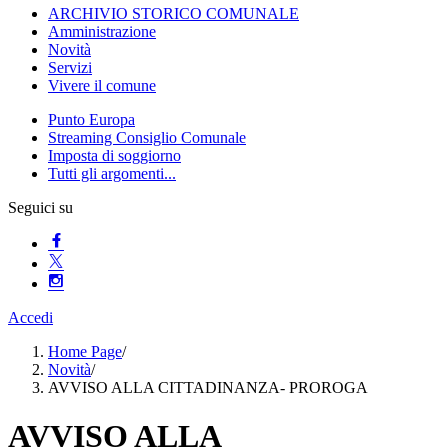
ARCHIVIO STORICO COMUNALE
Amministrazione
Novità
Servizi
Vivere il comune
Punto Europa
Streaming Consiglio Comunale
Imposta di soggiorno
Tutti gli argomenti...
Seguici su
Accedi
Home Page
/
Novità
/
AVVISO ALLA CITTADINANZA- PROROGA
AVVISO ALLA