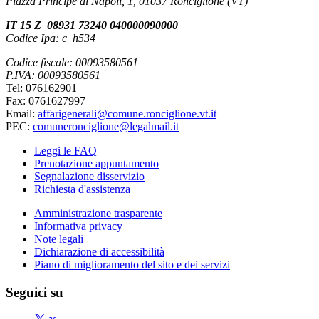
Piazza Principe di Napoli, 1, 01037 Ronciglione (VT)
IT 15 Z 08931 73240 040000090000
Codice Ipa: c_h534
Codice fiscale: 00093580561
P.IVA: 00093580561
Tel: 076162901
Fax: 0761627997
Email:
affarigenerali@comune.ronciglione.vt.it
PEC:
comuneronciglione@legalmail.it
Leggi le FAQ
Prenotazione appuntamento
Segnalazione disservizio
Richiesta d'assistenza
Amministrazione trasparente
Informativa privacy
Note legali
Dichiarazione di accessibilità
Piano di miglioramento del sito e dei servizi
Seguici su