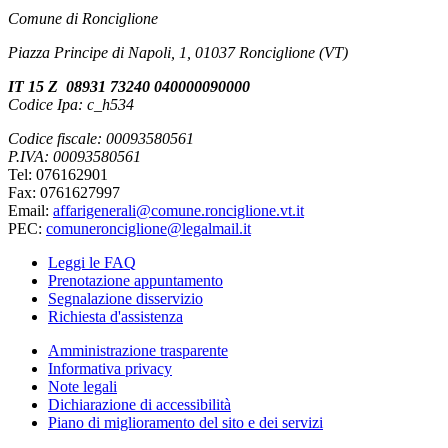
Comune di Ronciglione
Piazza Principe di Napoli, 1, 01037 Ronciglione (VT)
IT 15 Z 08931 73240 040000090000
Codice Ipa: c_h534
Codice fiscale: 00093580561
P.IVA: 00093580561
Tel: 076162901
Fax: 0761627997
Email:
affarigenerali@comune.ronciglione.vt.it
PEC:
comuneronciglione@legalmail.it
Leggi le FAQ
Prenotazione appuntamento
Segnalazione disservizio
Richiesta d'assistenza
Amministrazione trasparente
Informativa privacy
Note legali
Dichiarazione di accessibilità
Piano di miglioramento del sito e dei servizi