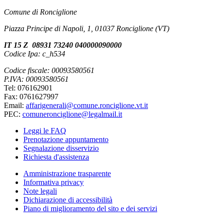
Comune di Ronciglione
Piazza Principe di Napoli, 1, 01037 Ronciglione (VT)
IT 15 Z 08931 73240 040000090000
Codice Ipa: c_h534
Codice fiscale: 00093580561
P.IVA: 00093580561
Tel: 076162901
Fax: 0761627997
Email:
affarigenerali@comune.ronciglione.vt.it
PEC:
comuneronciglione@legalmail.it
Leggi le FAQ
Prenotazione appuntamento
Segnalazione disservizio
Richiesta d'assistenza
Amministrazione trasparente
Informativa privacy
Note legali
Dichiarazione di accessibilità
Piano di miglioramento del sito e dei servizi