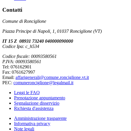
Contatti
Comune di Ronciglione
Piazza Principe di Napoli, 1, 01037 Ronciglione (VT)
IT 15 Z 08931 73240 040000090000
Codice Ipa: c_h534
Codice fiscale: 00093580561
P.IVA: 00093580561
Tel: 076162901
Fax: 0761627997
Email:
affarigenerali@comune.ronciglione.vt.it
PEC:
comuneronciglione@legalmail.it
Leggi le FAQ
Prenotazione appuntamento
Segnalazione disservizio
Richiesta d'assistenza
Amministrazione trasparente
Informativa privacy
Note legali