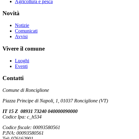
Agricoltura e pesca
Novità
Notizie
Comunicati
Avvisi
Vivere il comune
Luoghi
Eventi
Contatti
Comune di Ronciglione
Piazza Principe di Napoli, 1, 01037 Ronciglione (VT)
IT 15 Z 08931 73240 040000090000
Codice Ipa: c_h534
Codice fiscale: 00093580561
P.IVA: 00093580561
Tel: 076162901