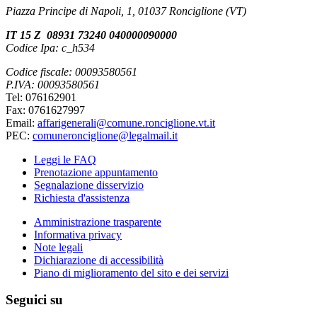
Piazza Principe di Napoli, 1, 01037 Ronciglione (VT)
IT 15 Z 08931 73240 040000090000
Codice Ipa: c_h534
Codice fiscale: 00093580561
P.IVA: 00093580561
Tel: 076162901
Fax: 0761627997
Email:
affarigenerali@comune.ronciglione.vt.it
PEC:
comuneronciglione@legalmail.it
Leggi le FAQ
Prenotazione appuntamento
Segnalazione disservizio
Richiesta d'assistenza
Amministrazione trasparente
Informativa privacy
Note legali
Dichiarazione di accessibilità
Piano di miglioramento del sito e dei servizi
Seguici su