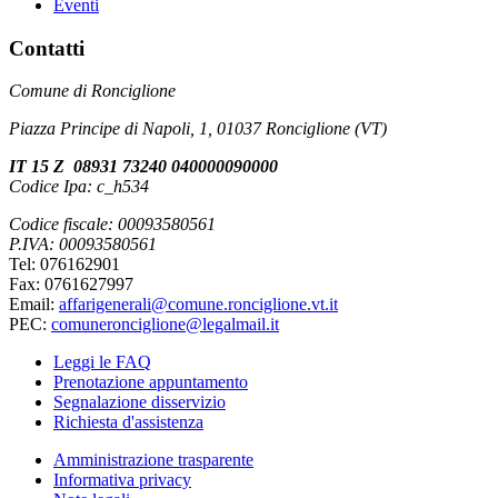
Eventi
Contatti
Comune di Ronciglione
Piazza Principe di Napoli, 1, 01037 Ronciglione (VT)
IT 15 Z 08931 73240 040000090000
Codice Ipa: c_h534
Codice fiscale: 00093580561
P.IVA: 00093580561
Tel: 076162901
Fax: 0761627997
Email:
affarigenerali@comune.ronciglione.vt.it
PEC:
comuneronciglione@legalmail.it
Leggi le FAQ
Prenotazione appuntamento
Segnalazione disservizio
Richiesta d'assistenza
Amministrazione trasparente
Informativa privacy