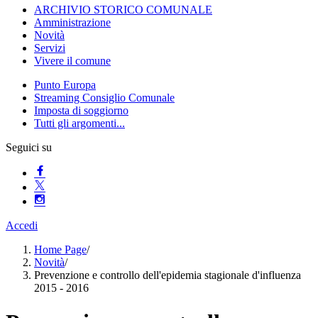
ARCHIVIO STORICO COMUNALE
Amministrazione
Novità
Servizi
Vivere il comune
Punto Europa
Streaming Consiglio Comunale
Imposta di soggiorno
Tutti gli argomenti...
Seguici su
Accedi
Home Page
/
Novità
/
Prevenzione e controllo dell'epidemia stagionale d'influenza
2015 - 2016