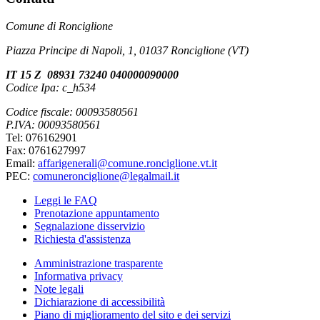
Comune di Ronciglione
Piazza Principe di Napoli, 1, 01037 Ronciglione (VT)
IT 15 Z 08931 73240 040000090000
Codice Ipa: c_h534
Codice fiscale: 00093580561
P.IVA: 00093580561
Tel: 076162901
Fax: 0761627997
Email:
affarigenerali@comune.ronciglione.vt.it
PEC:
comuneronciglione@legalmail.it
Leggi le FAQ
Prenotazione appuntamento
Segnalazione disservizio
Richiesta d'assistenza
Amministrazione trasparente
Informativa privacy
Note legali
Dichiarazione di accessibilità
Piano di miglioramento del sito e dei servizi