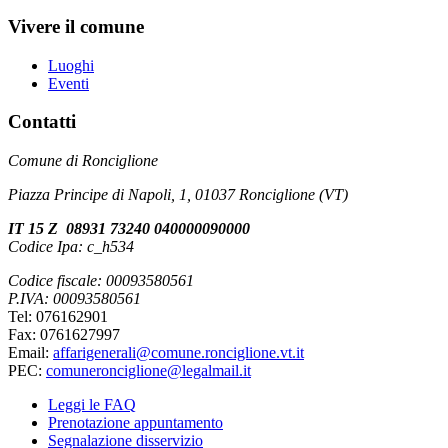
Vivere il comune
Luoghi
Eventi
Contatti
Comune di Ronciglione
Piazza Principe di Napoli, 1, 01037 Ronciglione (VT)
IT 15 Z 08931 73240 040000090000
Codice Ipa: c_h534
Codice fiscale: 00093580561
P.IVA: 00093580561
Tel: 076162901
Fax: 0761627997
Email:
affarigenerali@comune.ronciglione.vt.it
PEC:
comuneronciglione@legalmail.it
Leggi le FAQ
Prenotazione appuntamento
Segnalazione disservizio