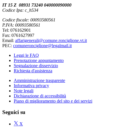
IT 15 Z 08931 73240 040000090000
Codice Ipa: c_h534
Codice fiscale: 00093580561
P.IVA: 00093580561
Tel: 076162901
Fax: 0761627997
Email:
affarigenerali@comune.ronciglione.vt.it
PEC:
comuneronciglione@legalmail.it
Leggi le FAQ
Prenotazione appuntamento
Segnalazione disservizio
Richiesta d'assistenza
Amministrazione trasparente
Informativa privacy
Note legali
Dichiarazione di accessibilità
Piano di miglioramento del sito e dei servizi
Seguici su
X