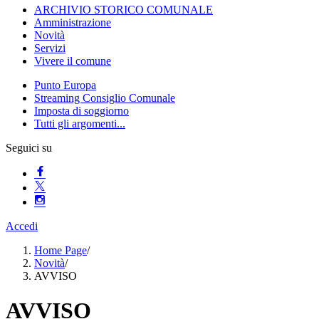
ARCHIVIO STORICO COMUNALE
Amministrazione
Novità
Servizi
Vivere il comune
Punto Europa
Streaming Consiglio Comunale
Imposta di soggiorno
Tutti gli argomenti...
Seguici su
Accedi
Home Page
/
Novità
/
AVVISO
AVVISO