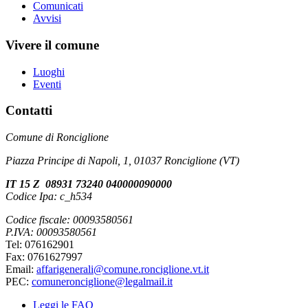
Comunicati
Avvisi
Vivere il comune
Luoghi
Eventi
Contatti
Comune di Ronciglione
Piazza Principe di Napoli, 1, 01037 Ronciglione (VT)
IT 15 Z 08931 73240 040000090000
Codice Ipa: c_h534
Codice fiscale: 00093580561
P.IVA: 00093580561
Tel: 076162901
Fax: 0761627997
Email:
affarigenerali@comune.ronciglione.vt.it
PEC:
comuneronciglione@legalmail.it
Leggi le FAQ