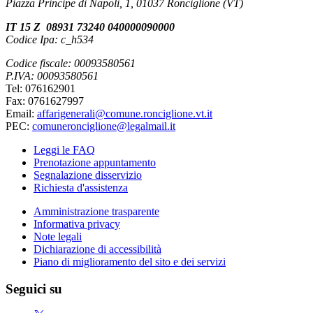
Piazza Principe di Napoli, 1, 01037 Ronciglione (VT)
IT 15 Z 08931 73240 040000090000
Codice Ipa: c_h534
Codice fiscale: 00093580561
P.IVA: 00093580561
Tel: 076162901
Fax: 0761627997
Email:
affarigenerali@comune.ronciglione.vt.it
PEC:
comuneronciglione@legalmail.it
Leggi le FAQ
Prenotazione appuntamento
Segnalazione disservizio
Richiesta d'assistenza
Amministrazione trasparente
Informativa privacy
Note legali
Dichiarazione di accessibilità
Piano di miglioramento del sito e dei servizi
Seguici su