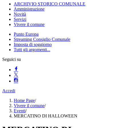
ARCHIVIO STORICO COMUNALE
Amministrazione
Novità
Servizi
Vivere il comune
Punto Europa
Streaming Consiglio Comunale
Imposta di soggiorno
Tutti gli argomenti...
Seguici su
Accedi
Home Page
/
Vivere il comune
/
Eventi
/
MERCATINO DI HALLOWEEN