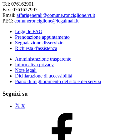
Tel: 076162901
Fax: 0761627997
Email:
affarigenerali@comune.ronciglione.vt.it
PEC:
comuneronciglione@legalmail.it
Leggi le FAQ
Prenotazione appuntamento
Segnalazione disservizio
Richiesta d'assistenza
Amministrazione trasparente
Informativa privacy
Note legali
Dichiarazione di accessibilità
Piano di miglioramento del sito e dei servizi
Seguici su
X