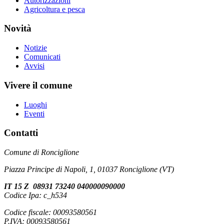
Autorizzazioni
Agricoltura e pesca
Novità
Notizie
Comunicati
Avvisi
Vivere il comune
Luoghi
Eventi
Contatti
Comune di Ronciglione
Piazza Principe di Napoli, 1, 01037 Ronciglione (VT)
IT 15 Z 08931 73240 040000090000
Codice Ipa: c_h534
Codice fiscale: 00093580561
P.IVA: 00093580561