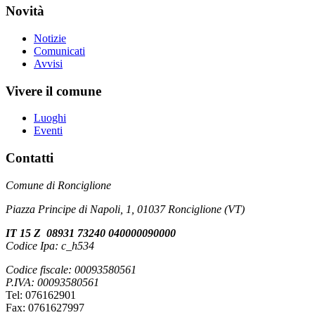
Novità
Notizie
Comunicati
Avvisi
Vivere il comune
Luoghi
Eventi
Contatti
Comune di Ronciglione
Piazza Principe di Napoli, 1, 01037 Ronciglione (VT)
IT 15 Z 08931 73240 040000090000
Codice Ipa: c_h534
Codice fiscale: 00093580561
P.IVA: 00093580561
Tel: 076162901
Fax: 0761627997